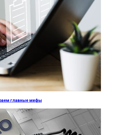
бираем главные мифы