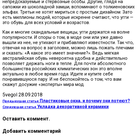
непредсказуемые и стервозные особы. Другие, глядя на
сапожки из шоколадной замши, вспоминают о толкиеновских
эльфах. Третьи не хотят мириться с простым дизайном. Зато
есть миллионы людей, которые искренне считают, что угги —
это обувь для всех условий и возрастов.
Как и многие скандальные вещицы, угги держатся на волне
популярности. И споры о том, в моде они или уже давно
вышли из нее, не утихают и прибавляют известности. Так что,
отвечая на вопрос в заголовке, можно лишь пожать плечами
и сказать: «А какое это имеет значение?». Ведь мягкая
австралийская обувь невероятна удобна и действительно
позволяет держать ноги в тепле. Для почти абсолютного
большинства российских климатических зон это вполне
актуально в любое время года. Идите и купите себе
понравившуюся пару. И не беспокойтесь о том, что вам
скажут досужие «эксперты» мира мод.
5vegol
28.09.2018
Пластиковые окна, и почему они потеют?
Предыдущая статья
Укладка декоративной керамики
Следующая статья
Оставить коммент.
Добавить комментарий