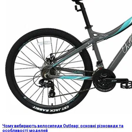
Чому вибирають велосипеди Outleap: основні різновиди та
особливості моделей