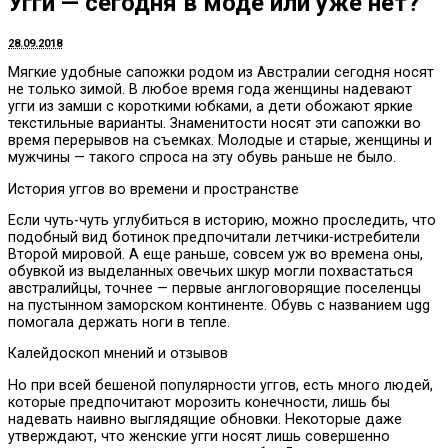
Угги — сегодня в моде или уже нет?
28.09.2018
Мягкие удобные сапожки родом из Австралии сегодня носят
не только зимой.
В любое время года женщины надевают
угги из замши с короткими юбками, а дети обожают яркие
текстильные варианты. Знаменитости носят эти сапожки во
время перерывов на съемках. Молодые и старые, женщины и
мужчины — такого спроса на эту обувь раньше не было.
История уггов во времени и пространстве
Если чуть-чуть углубиться в историю, можно проследить, что
подобный вид ботинок предпочитали летчики-истребители
Второй мировой. А еще раньше, совсем уж во времена оны,
обувкой из выделанных овечьих шкур могли похвастаться
австралийцы, точнее — первые англоговорящие поселенцы
на пустынном заморском континенте. Обувь с названием ugg
помогала держать ноги в тепле.
Калейдоскоп мнений и отзывов
Но при всей бешеной популярности уггов, есть много людей,
которые предпочитают морозить конечности, лишь бы
надевать наивно выглядящие обновки. Некоторые даже
утверждают, что женские угги носят лишь совершенно