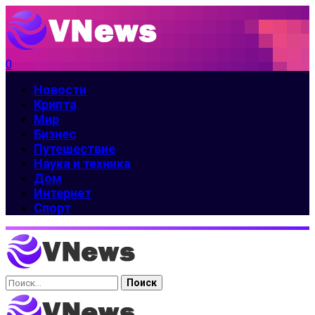
0
Новости
Крипта
Мир
Бизнес
Путешествие
Наука и техника
Дом
Интернет
Спорт
Найти: