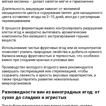
мягкая кислинка – делает напиток мягче и гармоничнее.
Длительность мацерации зависит от желаемой
насыщенности цвета и содержания tannini: для насыщенного
цвета оставляют ягоды на 5–10 дней, иногда с регулярным
перемешиванием.
В процессе ферментации важно контролировать разрушение
клеток ягод и аккуратно вытягивать ароматические
компоненты без излишнего экстрагирования горьких
веществ.
Использование чистых фруктовых ягод или их концентратов
позволяет усилить природные свойства и добиться нужного
баланса между фруктовостью и терпкостью, что особенно
важно при создании красных и розовых вин.
Производство молодого ягодного вина рекомендуется
завершать пастеризацией или стерилизацией, чтобы
сохранить свежесть и яркость вкусовых характеристик, а
также предотвратить развитие нежелательных
микроорганизмов.
Разновидности вин из виноградных ягод: от
сухих до сладких и игристых
При выборе виноградных вин важно учитывать уровень