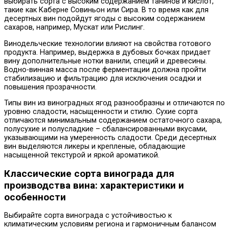
выбирать сорта с высоким содержанием танинов и кислот,
такие как Каберне Совиньон или Сира. В то время как для
десертных вин подойдут ягоды с высоким содержанием
сахаров, например, Мускат или Рислинг.
Винодельческие технологии влияют на свойства готового
продукта. Например, выдержка в дубовых бочках придает
вину дополнительные нотки ванили, специй и древесины.
Водно-винная масса после ферментации должна пройти
стабилизацию и фильтрацию для исключения осадки и
повышения прозрачности.
Типы вин из виноградных ягод разнообразны и отличаются по
уровню сладости, насыщенности и стилю. Сухие сорта
отличаются минимальным содержанием остаточного сахара,
полусухие и полусладкие – сбалансированными вкусами,
указывающими на умеренность сладости. Среди десертных
вин выделяются ликеры и крепленые, обладающие
насыщенной текстурой и яркой ароматикой.
Классические сорта винограда для
производства вина: характеристики и
особенности
Выбирайте сорта винограда с устойчивостью к
климатическим условиям региона и гармоничным балансом