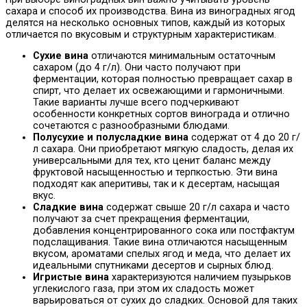
сахара и способ их производства. Вина из виноградных ягод
делятся на несколько основных типов, каждый из которых
отличается по вкусовым и структурным характеристикам.
Сухие вина
отличаются минимальным остаточным
сахаром (до 4 г/л). Они часто получают при
ферментации, которая полностью превращает сахар в
спирт, что делает их освежающими и гармоничными.
Такие варианты лучше всего подчеркивают
особенности конкретных сортов винограда и отлично
сочетаются с разнообразными блюдами.
Полусухие и полусладкие вина
содержат от 4 до 20 г/
л сахара. Они приобретают мягкую сладость, делая их
универсальными для тех, кто ценит баланс между
фруктовой насыщенностью и терпкостью. Эти вина
подходят как аперитивы, так и к десертам, насыщая
вкус.
Сладкие вина
содержат свыше 20 г/л сахара и часто
получают за счет прекращения ферментации,
добавления концентрированного сока или постфактум
подслащивания. Такие вина отличаются насыщенным
вкусом, ароматами спелых ягод и меда, что делает их
идеальными спутниками десертов и сырных блюд.
Игристые вина
характеризуются наличием пузырьков
углекислого газа, при этом их сладость может
варьироваться от сухих до сладких. Основой для таких