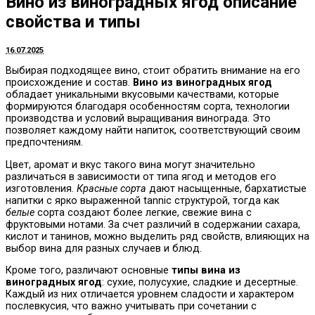
Вино из виноградных ягод описание
свойства и типы
16.07.2025
Выбирая подходящее вино, стоит обратить внимание на его
происхождение и состав.
Вино из виноградных ягод
обладает уникальными вкусовыми качествами, которые
формируются благодаря особенностям сорта, технологии
производства и условий выращивания винограда. Это
позволяет каждому найти напиток, соответствующий своим
предпочтениям.
Цвет, аромат и вкус такого вина могут значительно
различаться в зависимости от типа ягод и методов его
изготовления.
Красные сорта
дают насыщенные, бархатистые
напитки с ярко выраженной tannic структурой, тогда как
белые
сорта создают более легкие, свежие вина с
фруктовыми нотами. За счет различий в содержании сахара,
кислот и танинов, можно выделить ряд свойств, влияющих на
выбор вина для разных случаев и блюд.
Кроме того, различают основные
типы вина из
виноградных ягод
: сухие, полусухие, сладкие и десертные.
Каждый из них отличается уровнем сладости и характером
послевкусия, что важно учитывать при сочетании с