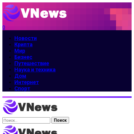
0
Новости
Крипта
Мир
Бизнес
Путешествие
Наука и техника
Дом
Интернет
Спорт
Найти: