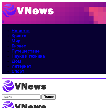
0
Новости
Крипта
Мир
Бизнес
Путешествие
Наука и техника
Дом
Интернет
Спорт
Найти: