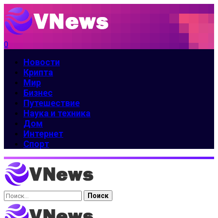
0
Новости
Крипта
Мир
Бизнес
Путешествие
Наука и техника
Дом
Интернет
Спорт
Найти: