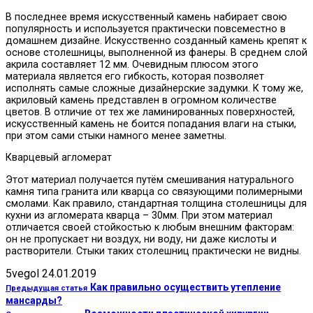
В последнее время искусственный камень набирает свою
популярность и используется практически повсеместно в
домашнем дизайне. Искусственно созданный камень крепят к
основе столешницы, выполненной из фанеры. В среднем слой
акрила составляет 12 мм. Очевидным плюсом этого
материала является его гибкость, которая позволяет
исполнять самые сложные дизайнерские задумки. К тому же,
акриловый камень представлен в огромном количестве
цветов. В отличие от тех же ламинированных поверхностей,
искусственный камень не боится попадания влаги на стыки,
при этом сами стыки намного менее заметны.
Кварцевый агломерат
Этот материал получается путём смешивания натурального
камня типа гранита или кварца со связующими полимерными
смолами. Как правило, стандартная толщина столешницы для
кухни из агломерата кварца – 30мм. При этом материал
отличается своей стойкостью к любым внешним факторам:
он не пропускает ни воздух, ни воду, ни даже кислоты и
растворители. Стыки таких столешниц практически не видны.
5vegol
24.01.2019
Как правильно осуществить утепление
Предыдущая статья
мансарды?