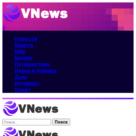
0
Новости
Крипта
Мир
Бизнес
Путешествие
Наука и техника
Дом
Интернет
Спорт
Найти: