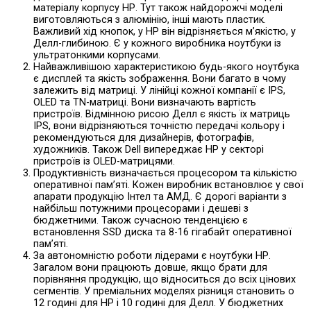
матеріалу корпусу НР. Тут також найдорожчі моделі
виготовляються з алюмінію, інші мають пластик.
Важливий хід кнопок, у НР він відрізняється м’якістю, у
Делл-глибиною. Є у кожного виробника ноутбуки із
ультратонкими корпусами.
Найважливішою характеристикою будь-якого ноутбука
є дисплей та якість зображення. Вони багато в чому
залежить від матриці. У лінійці кожної компанії є IPS,
OLED та TN-матриці. Вони визначають вартість
пристроїв. Відмінною рисою Делл є якість їх матриць
IPS, вони відрізняються точністю передачі кольору і
рекомендуються для дизайнерів, фотографів,
художників. Також Dell випереджає НР у секторі
пристроїв із OLED-матрицями.
Продуктивність визначається процесором та кількістю
оперативної пам’яті. Кожен виробник встановлює у свої
апарати продукцію Інтел та АМД. Є дорогі варіанти з
найбільш потужними процесорами і дешеві з
бюджетними. Також сучасною тенденцією є
встановлення SSD диска та 8-16 гігабайт оперативної
пам’яті.
За автономністю роботи лідерами є ноутбуки НР.
Загалом вони працюють довше, якщо брати для
порівняння продукцію, що відноситься до всіх цінових
сегментів. У преміальних моделях різниця становить о
12 годині для НР і 10 годині для Делл. У бюджетних