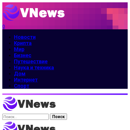
0
Новости
Крипта
Мир
Бизнес
Путешествие
Наука и техника
Дом
Интернет
Спорт
Найти: