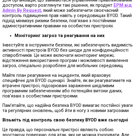
Для організацій, що займаються управлінням привілейованим
доступом, варто розглянути такі рішення, як продукт
EPM від
Admin By Request
, який може забезпечити своєчасний
контроль підвищення прав навіть у середовищах BYOD. Такий
підхід мінімізує ризики безпеки, пов’язані з постійними
адміністративними правами на особистих пристроях.
Моніторинг загроз та реагування на них
Інвестуйте в інструменти безпеки, які забезпечують видимість
активності пристроїв BYOD без шкоди для конфіденційності
співробітників. Це може включати моніторинг мережі,
відстеження використання програм і можливості виявлення
загроз, спеціально розроблені для мобільних середовищ.
Майте план реагування на інциденти, який враховує
специфічні для BYOD сценарії. Знайте, як ви реагуватимете на
втрачені пристрої, підозрювані зараження шкідливим
програмним забезпеченням або потенційні витоки даних,
пов’язані з особистими пристроями.
Пам’ятайте, що надійна безпека BYOD вимагає постійної уваги
та регулярних оновлень, щоб йти в ногу з новими загрозами.
Візьміть під контроль свою безпеку BYOD вже сьогодні
Це правда, що персональні пристрої являють собою
зростаючу поверхню для атак, яку не можна ігнорувати. Але