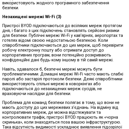
використовують жодного програмного забезпечення
безпеки.
Незахищені мережі Wi-Fi
(3)
Пристрої BYOD підключаються до всіляких мереж протягом
дня, і багато з цих підключень становлять серйозні ризики
для безпеки. Публічні мережі Wi-Fi у кав’ярнях, аеропортах та
готелях відомі своєю недостатньою безпекою. Коли
співробітники підключаються до цих мереж, щоб перевірити
робочу електронну пошту або отримати доступ до
корпоративних програм, вони потенційно розкривають
конфіденційні дані будь-кому іншому в тій самій мережі.
Навіть, здавалося б, безпечні мережі можуть бути
проблематичними. Домашні мережі Wi-Fi часто мають слабкі
паролі або застарілі протоколи безпеки. Деякі співробітники
використовують спільні мережі в коворкінгах або
підключаються до незахищених мереж сусідів, не
враховуючи наслідки для безпеки.
Проблема для команд безпеки полягає в тому, що вони не
мають доступу до цих мережевих з’єднань. На відміну від
корпоративних мереж, де можна відстежувати та
контролювати трафік, пристрої BYOD працюють як «чорна
скринька», коли знаходяться поза вашою інфраструктурою.
Така відсутність видимості ускладнює виявлення підозрілої