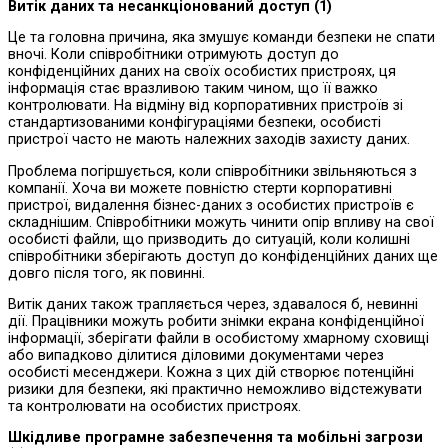
Витік даних та несанкціонований доступ
(1)
Це та головна причина, яка змушує команди безпеки не спати
вночі. Коли співробітники отримують доступ до
конфіденційних даних на своїх особистих пристроях, ця
інформація стає вразливою таким чином, що її важко
контролювати. На відміну від корпоративних пристроїв зі
стандартизованими конфігураціями безпеки, особисті
пристрої часто не мають належних заходів захисту даних.
Проблема погіршується, коли співробітники звільняються з
компанії. Хоча ви можете повністю стерти корпоративні
пристрої, видалення бізнес-даних з особистих пристроїв є
складнішим. Співробітники можуть чинити опір впливу на свої
особисті файли, що призводить до ситуацій, коли колишні
співробітники зберігають доступ до конфіденційних даних ще
довго після того, як повинні.
Витік даних також трапляється через, здавалося б, невинні
дії. Працівники можуть робити знімки екрана конфіденційної
інформації, зберігати файли в особистому хмарному сховищі
або випадково ділитися діловими документами через
особисті месенджери. Кожна з цих дій створює потенційні
ризики для безпеки, які практично неможливо відстежувати
та контролювати на особистих пристроях.
Шкідливе програмне забезпечення та мобільні загрози