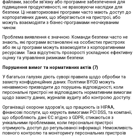
файлами, засоби зв’язку або програмне забезпечення для
підвищення продуктивності, не враховуючи наслідки для
безпеки. Ці неавторизовані програми часто мають доступ до
корпоративних даних, що зберігаються на пристрої, або
можуть взаємодіяти з бізнес-програмами неочікуваним
чином.
Проблема виявлення є значною. Команди безпеки часто не
знають, які програми встановлені на особистих пристроях
або як ці програми можуть взаємодіяти з корпоративними
ресурсами. Така відсутність прозорості ускладнює ефективну
оцінку та управління ризиками безпеки.
Порушення вимог та нормативних актів
(7)
У багатьох галузях діють суворі правила щодо обробки та
захисту конфіденційних даних. Політики BYOD можуть
ненавмисно призводити до порушень відповідності, коли
персональні пристрої не відповідають нормативним вимогам
щодо захисту даних, журналів аудиту або контролю доступу.
Організації охорони здоров’я, що працюють із HIPAA,
фінансові послуги, що керують вимогами PCI DSS, та компанії,
що обробляють дані ЄС згідно з GDPR, стикаються з
унікальними проблемами, коли персональні пристрої
отримують доступ до регульованої інформації. Неможливість
повного контролю та моніторингу персональних пристроїв