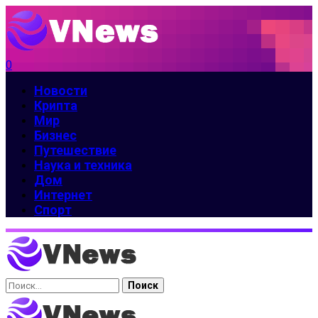
0
Новости
Крипта
Мир
Бизнес
Путешествие
Наука и техника
Дом
Интернет
Спорт
Найти: