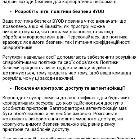
надійні заходи безпеки для корпоративної інформації.
Розробіть чіткі політики безпеки BYOD
Ваша політика безпеки BYOD повинна чітко визначати, що
дозволено, а що ні. Вкажіть, які пристрої можна
використовувати, які програми дозволені та як слід
обробляти корпоративні дані. Переконайтеся, що політика
враховує як вимоги безпеки, так і питання конфіденційності
співробітників.
Регулярні навчальні сесії допомагають забезпечити розуміння
співробітниками політики та своїх обов’язків. Політики
безпеки працюють лише тоді, коли люди їх дійсно
дотримуються, тому приділіть час тому, щоб ваша команда
розуміла, чому ці заходи важливі.
Посилення контролю доступу та автентифікації
Впровадьте суворі вимоги до автентифікації для будь-яких
корпоративних ресурсів, до яких здійснюється доступ з
особистих пристроїв. Багатофакторна автентифікація має
бути обов’язковою, а не необов’язковою. Розгляньте
можливість використання політик умовного доступу, які
коригують вимоги безпеки залежно від рівнів ризику
пристроїв та шаблонів доступу.