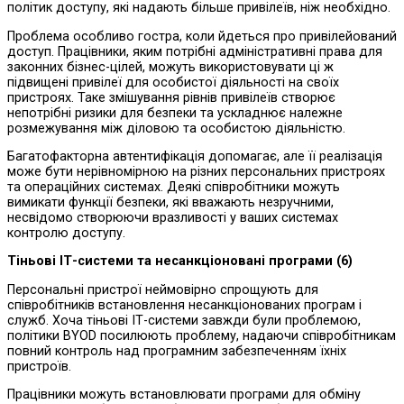
політик доступу, які надають більше привілеїв, ніж необхідно.
Проблема особливо гостра, коли йдеться про привілейований
доступ. Працівники, яким потрібні адміністративні права для
законних бізнес-цілей, можуть використовувати ці ж
підвищені привілеї для особистої діяльності на своїх
пристроях. Таке змішування рівнів привілеїв створює
непотрібні ризики для безпеки та ускладнює належне
розмежування між діловою та особистою діяльністю.
Багатофакторна автентифікація допомагає, але її реалізація
може бути нерівномірною на різних персональних пристроях
та операційних системах. Деякі співробітники можуть
вимикати функції безпеки, які вважають незручними,
несвідомо створюючи вразливості у ваших системах
контролю доступу.
Тіньові ІТ-системи та несанкціоновані програми
(6)
Персональні пристрої неймовірно спрощують для
співробітників встановлення несанкціонованих програм і
служб. Хоча тіньові ІТ-системи завжди були проблемою,
політики BYOD посилюють проблему, надаючи співробітникам
повний контроль над програмним забезпеченням їхніх
пристроїв.
Працівники можуть встановлювати програми для обміну