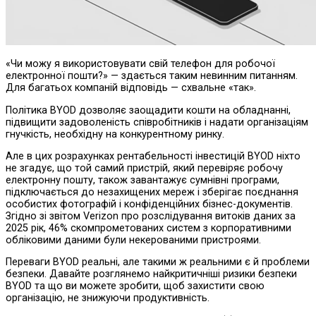
«Чи можу я використовувати свій телефон для робочої
електронної пошти?» — здається таким невинним питанням.
Для багатьох компаній відповідь — схвальне «так».
Політика BYOD дозволяє заощадити кошти на обладнанні,
підвищити задоволеність співробітників і надати організаціям
гнучкість, необхідну на конкурентному ринку.
Але в цих розрахунках рентабельності інвестицій BYOD ніхто
не згадує, що той самий пристрій, який перевіряє робочу
електронну пошту, також завантажує сумнівні програми,
підключається до незахищених мереж і зберігає поєднання
особистих фотографій і конфіденційних бізнес-документів.
Згідно зі звітом Verizon про розслідування витоків даних за
2025 рік, 46% скомпрометованих систем з корпоративними
обліковими даними були некерованими пристроями.
Переваги BYOD реальні, але такими ж реальними є й проблеми
безпеки. Давайте розглянемо найкритичніші ризики безпеки
BYOD та що ви можете зробити, щоб захистити свою
організацію, не знижуючи продуктивність.