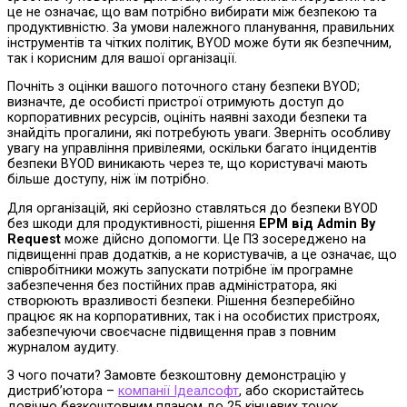
це не означає, що вам потрібно вибирати між безпекою та
продуктивністю. За умови належного планування, правильних
інструментів та чітких політик, BYOD може бути як безпечним,
так і корисним для вашої організації.
Почніть з оцінки вашого поточного стану безпеки BYOD;
визначте, де особисті пристрої отримують доступ до
корпоративних ресурсів, оцініть наявні заходи безпеки та
знайдіть прогалини, які потребують уваги. Зверніть особливу
увагу на управління привілеями, оскільки багато інцидентів
безпеки BYOD виникають через те, що користувачі мають
більше доступу, ніж їм потрібно.
Для організацій, які серйозно ставляться до безпеки BYOD
без шкоди для продуктивності, рішення
EPM від Admin By
Request
може дійсно допомогти. Це ПЗ зосереджено на
підвищенні прав додатків, а не користувачів, а це означає, що
співробітники можуть запускати потрібне їм програмне
забезпечення без постійних прав адміністратора, які
створюють вразливості безпеки. Рішення безперебійно
працює як на корпоративних, так і на особистих пристроях,
забезпечуючи своєчасне підвищення прав з повним
журналом аудиту.
З чого почати? Замовте безкоштовну демонстрацію у
дистриб’ютора –
компанії Ідеалсофт
, або скористайтесь
довічно безкоштовним планом до 25 кінцевих точок.