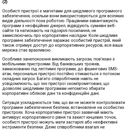
(2)
Особисті пристрої є магнітами для шкідливого програмного
забезпечення, оскільки вони використовуються для всіляких
видів діяльності поза роботою. Працівники завантажують
програми з неофіційних джерел, відвідують сумнівні веб-
сайти та натискають на підозрілі посилання, не
замислюючись про корпоративні наслідки. Коли шкідливе
програмне забезпечення заражає особистий пристрій, який
також отримує доступ до корпоративних ресурсів, вся ваша
мережа стає вразливою.
Особливе занепокоєння викликають загрози, пов’язані з
мобільними пристроями. Від банківських троянів,
замаскованих під легітимні програми, до фішингових SMS-
атак, персональні пристрої постійно стикаються з потоком
складних загроз. Багато співробітників навіть не
усвідомлюють, що їхні пристрої скомпрометовані, що
дозволяє шкідливим програмам непомітно збирати
корпоративні облікові дані та конфіденційні дані.
Ситуація ускладнюється тим, що ви не можете контролювати
програмне забезпечення безпеки, встановлене на особистих
пристроях. Хоча корпоративні пристрої зазвичай мають
антивірус корпоративного рівня та захист кінцевих точок,
особисті пристрої можуть мати застарілі або неефективні
інструменти безпеки. Деякі співробітники взагалі не