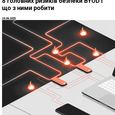
8 головних ризиків безпеки BYOD і
що з ними робити
24.06.2025