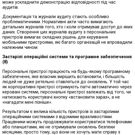
може ускладнити демонстрацію відповідності під час
аудитів.
Документація та журнали аудиту стають особливо
проблематичними. Нормативні акти часто вимагають
детальних журналів того, хто і коли отримував доступ до яких
даних. Створення цих журналів аудиту з персональних
пристроїв вимагає складних рішень для керування
мобільними пристроями, які багато організацій не впровадили
належним чином.
Застарілі операційні системи та програмне забезпечення
(8)
Персональні пристрої працюють на будь-якому програмному
забезпеченні, яке власник вирішить встановити, і більшість
людей не дуже ретельно ставляться до оновлень. У той час
як корпоративні пристрої отримують патчі автоматично через
керовані системи, персональні пристрої залежать від того, чи
натискають користувачі кнопку «встановити зараз», а не
«нагадати мені пізніше».
Результатом є велика кількість пристроїв із застарілими
операційними системами з відомими вразливостями.
Працівники можуть продовжувати користуватися телефонами
або планшетами, які не отримували оновлень безпеки
місяцями, просто тому, що вони не хочуть мати справу з