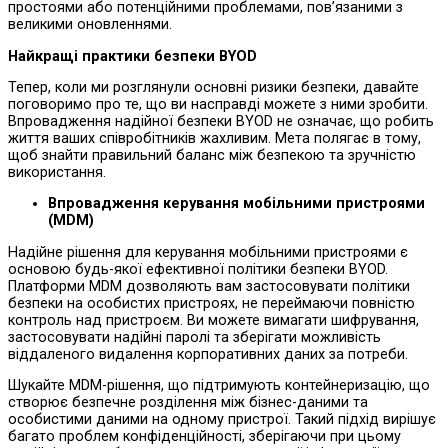
простоями або потенційними проблемами, пов’язаними з
великими оновленнями.
Найкращі практики безпеки BYOD
Тепер, коли ми розглянули основні ризики безпеки, давайте
поговоримо про те, що ви насправді можете з ними зробити.
Впровадження надійної безпеки BYOD не означає, що робить
життя ваших співробітників жахливим. Мета полягає в тому,
щоб знайти правильний баланс між безпекою та зручністю
використання.
Впровадження керування мобільними пристроями
(MDM)
Надійне рішення для керування мобільними пристроями є
основою будь-якої ефективної політики безпеки BYOD.
Платформи MDM дозволяють вам застосовувати політики
безпеки на особистих пристроях, не переймаючи повністю
контроль над пристроєм. Ви можете вимагати шифрування,
застосовувати надійні паролі та зберігати можливість
віддаленого видалення корпоративних даних за потреби.
Шукайте MDM-рішення, що підтримують контейнеризацію, що
створює безпечне розділення між бізнес-даними та
особистими даними на одному пристрої. Такий підхід вирішує
багато проблем конфіденційності, зберігаючи при цьому