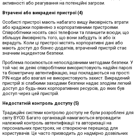
активності або реагування на потенційні загрози.
Втрачені або викрадені пристрої
(4)
Особисті пристрої мають набагато вищу ймовірність втрати
або крадіжки порівняно з корпоративними пристроями.
Співробітники носять свої телефони та планшети всюди, що
збільшує ймовірність того, що вони забудуть їх або їх
вкрадуть. Коли ці пристрої містять корпоративні дані або
мають доступ до бізнес-додатків, втрачений пристрій стає
значним інцидентом безпеки.
Проблема посилюється непослідовними методами безпеки. У
той час як деякі співробітники використовують надійні паролі
та біометричну автентифікацію, інші покладаються на прості
PIN-коди або взагалі не використовують захист. Викрадений
пристрій зі слабкими заходами безпеки надає злодіям легкий
доступ до будь-яких корпоративних ресурсів, до яких був
доступ через цей пристрій.
Недостатній контроль доступу
(5)
Традиційні системи контролю доступу не були розроблені для
світу BYOD. Багато організацій намагаються впровадити
належний контроль автентифікації та авторизації на
персональних пристроях, не створюючи перешкод для
користувачів. Це часто призводить до надмірно дозвільних