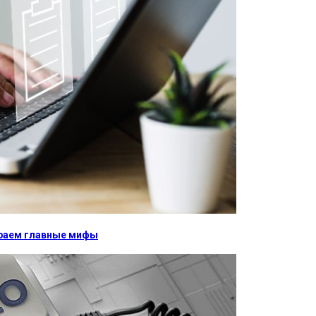
бираем главные мифы