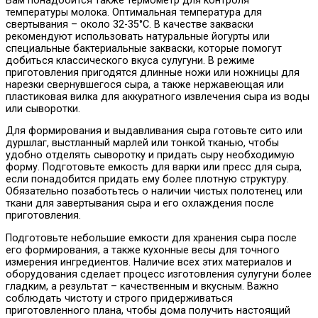
Вам понадобится также термометр для контроля
температуры молока. Оптимальная температура для
свертывания – около 32-35°C. В качестве закваски
рекомендуют использовать натуральные йогурты или
специальные бактериальные закваски, которые помогут
добиться классического вкуса сулугуни. В режиме
приготовления пригодятся длинные ножи или ножницы для
нарезки свернувшегося сыра, а также нержавеющая или
пластиковая вилка для аккуратного извлечения сыра из воды
или сыворотки.
Для формирования и выдавливания сыра готовьте сито или
дуршлаг, выстланный марлей или тонкой тканью, чтобы
удобно отделять сыворотку и придать сыру необходимую
форму. Подготовьте емкость для варки или пресс для сыра,
если понадобится придать ему более плотную структуру.
Обязательно позаботьтесь о наличии чистых полотенец или
ткани для завертывания сыра и его охлаждения после
приготовления.
Подготовьте небольшие емкости для хранения сыра после
его формирования, а также кухонные весы для точного
измерения ингредиентов. Наличие всех этих материалов и
оборудования сделает процесс изготовления сулугуни более
гладким, а результат – качественным и вкусным. Важно
соблюдать чистоту и строго придерживаться
приготовленного плана, чтобы дома получить настоящий