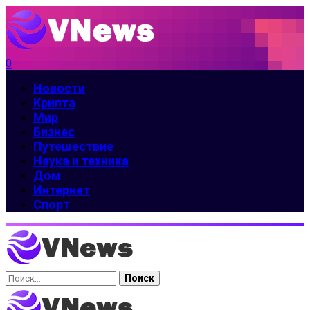
0
Новости
Крипта
Мир
Бизнес
Путешествие
Наука и техника
Дом
Интернет
Спорт
Найти: