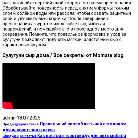
разглаживайте верхний слой творога во время прессования.
Обрабатывайте поверхность перед снятием формы тонким
слоем солёной воды или рассола, чтобы создать защитный
слой и улучшить вкус корочки. После завершения
прессования аккуратно извлекайте сыр, избегая
повреждений, и помещайте его в прохладное место для
созревания. Помните, что правильное формовка и уход за
сулугуни позволяют получить мягкий, эластичный сыр с
характерным вкусом.
Сулугуни сыр дома / Все секреты от Momsta blog
admin
18.07.2025
Правильный способ пить чай с молоком
Предыдущая статья
для насыщенного вкуса
Как построить эстакаду для автомобиля
Следующая статья