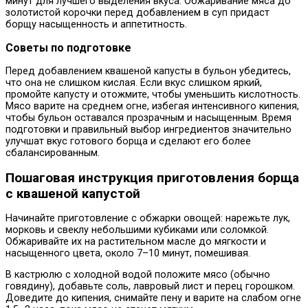
минут для лучшего выделения вкуса. Обжаривание мяса до
золотистой корочки перед добавлением в суп придаст
борщу насыщенность и аппетитность.
Советы по подготовке
Перед добавлением квашеной капусты в бульон убедитесь,
что она не слишком кислая. Если вкус слишком яркий,
промойте капусту и отожмите, чтобы уменьшить кислотность.
Мясо варите на среднем огне, избегая интенсивного кипения,
чтобы бульон оставался прозрачным и насыщенным. Время
подготовки и правильный выбор ингредиентов значительно
улучшат вкус готового борща и сделают его более
сбалансированным.
Пошаговая инструкция приготовления борща
с квашеной капустой
Начинайте приготовление с обжарки овощей: нарежьте лук,
морковь и свеклу небольшими кубиками или соломкой.
Обжаривайте их на растительном масле до мягкости и
насыщенного цвета, около 7–10 минут, помешивая.
В кастрюлю с холодной водой положите мясо (обычно
говядину), добавьте соль, лавровый лист и перец горошком.
Доведите до кипения, снимайте пену и варите на слабом огне