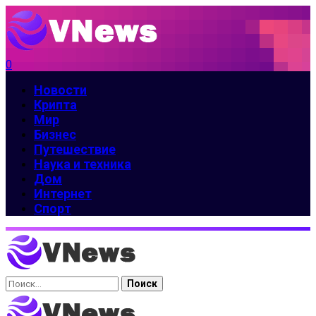
0
Новости
Крипта
Мир
Бизнес
Путешествие
Наука и техника
Дом
Интернет
Спорт
Найти: