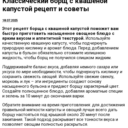
Классический борщ с квашеной
капустой рецепт и советы
18.07.2025
Этот рецепт борща с квашеной капустой поможет вам
быстро приготовить насыщенное овощное блюдо с
ярким вкусом и аппетитной текстурой.
Используйте
качественную квашеную капусту, чтобы подчеркнуть
природную кислинку и аромат блюда. Перед добавлением
капусты в бульон обязательно отожмите излишнюю
жидкость, чтобы борщ не получился слишком жидким.
Поддерживайте баланс вкуса, добавляя немного сахара или
уксуса по мере необходимости, чтобы подчеркнуть кислинку и
сохранить свежесть овощей.
Используйте свежие свеклу,
морковь и лук – эти ингредиенты создают основу
насыщенного бульона и придают борщу характерный цвет.
Создайте полноценное блюдо, добавляя ароматные специи
и зелень за 10 минут до окончания варки.
Обратите внимание на время приготовления: для достижения
правильной мягкости капусты и овощей лучше всего дать
борщу настояться под крышкой около 20 минут после
закипания. Такой подход раскрывает все тонкости вкуса и
позволяет овощам полностью раскрыться.