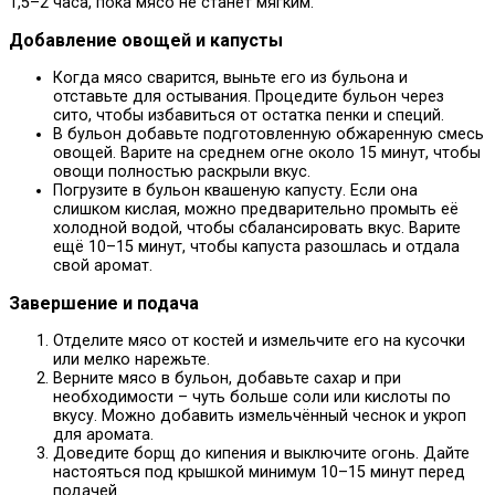
1,5–2 часа, пока мясо не станет мягким.
Добавление овощей и капусты
Когда мясо сварится, выньте его из бульона и
отставьте для остывания. Процедите бульон через
сито, чтобы избавиться от остатка пенки и специй.
В бульон добавьте подготовленную обжаренную смесь
овощей. Варите на среднем огне около 15 минут, чтобы
овощи полностью раскрыли вкус.
Погрузите в бульон квашеную капусту. Если она
слишком кислая, можно предварительно промыть её
холодной водой, чтобы сбалансировать вкус. Варите
ещё 10–15 минут, чтобы капуста разошлась и отдала
свой аромат.
Завершение и подача
Отделите мясо от костей и измельчите его на кусочки
или мелко нарежьте.
Верните мясо в бульон, добавьте сахар и при
необходимости – чуть больше соли или кислоты по
вкусу. Можно добавить измельчённый чеснок и укроп
для аромата.
Доведите борщ до кипения и выключите огонь. Дайте
настояться под крышкой минимум 10–15 минут перед
подачей.