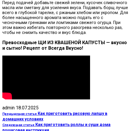
Перед подачей добавьте свежей зелени, кусочек сливочного
масла или сметану для усиления вкуса. Подавать борщ лучше
всего в глубокой тарелке, с ржаным хлебом или укропом. Для
более насыщенного аромата можно подать его с
чесночными гренками или ломтиками свежего огурца. При
этом важно избегать повторного разогрева несколько раз,
чтобы не снизить качество и вкус блюда.
Превосходные ЩИ ИЗ КВАШЕНОЙ КАПУСТЫ — вкусно
и сытно! Рецепт от Всегда Вкусно!
admin
18.07.2025
Как приготовить рисовую лапшу в
Предыдущая статья
домашних условиях
Как приготовить роллы и суши дома
Следующая статья
пошаговая инструкция