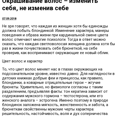
Окрашивание волос – изменить
себя, не изменив себе
07.09.2018
Не зря говорят, что каждая из женщин хотя бы единожды
должна побыть блондинкой.
Изменение характера, манеры
поведения и образа жизни при кардинальной смене цвета
волос отмечают многие психологи. Тогда в ответ можно
сказать, что каждая светловолосая женщина должна хотя бы
раз в жизни почувствовать себя брюнеткой, на себе
проверив, как воспринимают окружающие ее новый облик.
Цвет волос и характер
То, что цвет волос меняет нас в глазах окружающих на
подсознательном уровне, известно давно. Для наглядности в
детских книжках добрые феи и принцессы, как правило,
блондинки, а коварные отрицательные герои – жгучие
брюнеты. Удивительно, но физиологи согласны с таким
разделением, предъявляя факты: тон кератина зависит от
содержания мужского гормона – тестостерона, или его
женского аналога – эстрогена. Именно поэтому в природе
блондинок заложена мягкость, женственность и забота, а
брюнеткам свойственны мужские черты характера:
решительность, настойчивость, воля и дух соперничества.