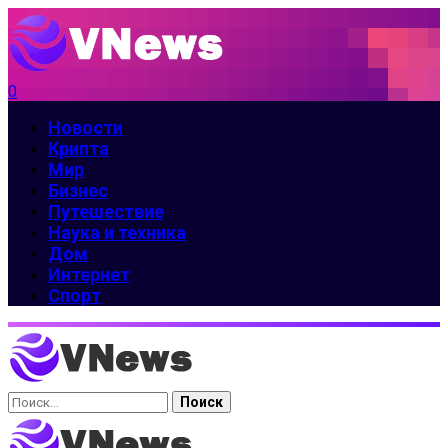
0
Новости
Крипта
Мир
Бизнес
Путешествие
Наука и техника
Дом
Интернет
Спорт
Найти: