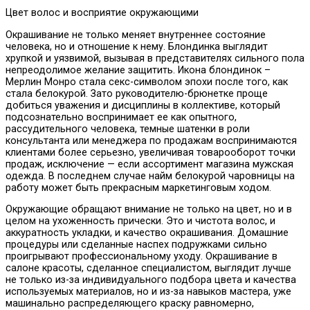
Цвет волос и восприятие окружающими
Окрашивание не только меняет внутреннее состояние
человека, но и отношение к нему. Блондинка выглядит
хрупкой и уязвимой, вызывая в представителях сильного пола
непреодолимое желание защитить. Икона блондинок –
Мерлин Монро стала секс-символом эпохи после того, как
стала белокурой. Зато руководителю-брюнетке проще
добиться уважения и дисциплины в коллективе, который
подсознательно воспринимает ее как опытного,
рассудительного человека, темные шатенки в роли
консультанта или менеджера по продажам воспринимаются
клиентами более серьезно, увеличивая товарооборот точки
продаж, исключение — если ассортимент магазина мужская
одежда. В последнем случае найм белокурой чаровницы на
работу может быть прекрасным маркетинговым ходом.
Окружающие обращают внимание не только на цвет, но и в
целом на ухоженность прически. Это и чистота волос, и
аккуратность укладки, и качество окрашивания. Домашние
процедуры или сделанные наспех подружками сильно
проигрывают профессиональному уходу. Окрашивание в
салоне красоты, сделанное специалистом, выглядит лучше
не только из-за индивидуального подбора цвета и качества
используемых материалов, но и из-за навыков мастера, уже
машинально распределяющего краску равномерно,