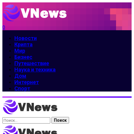
0
Новости
Крипта
Мир
Бизнес
Путешествие
Наука и техника
Дом
Интернет
Спорт
Найти: