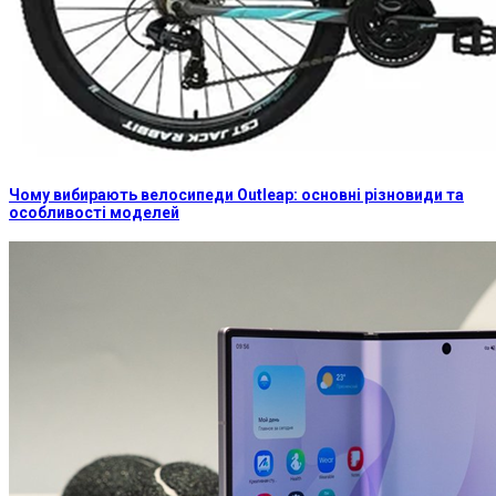
Чому вибирають велосипеди Outleap: основні різновиди та
особливості моделей