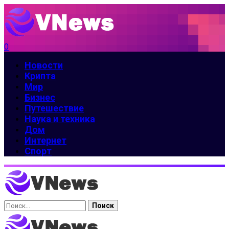
0
Новости
Крипта
Мир
Бизнес
Путешествие
Наука и техника
Дом
Интернет
Спорт
Найти: