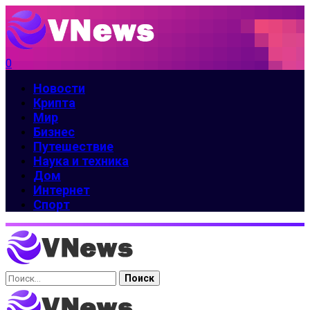
0
Новости
Крипта
Мир
Бизнес
Путешествие
Наука и техника
Дом
Интернет
Спорт
Найти: