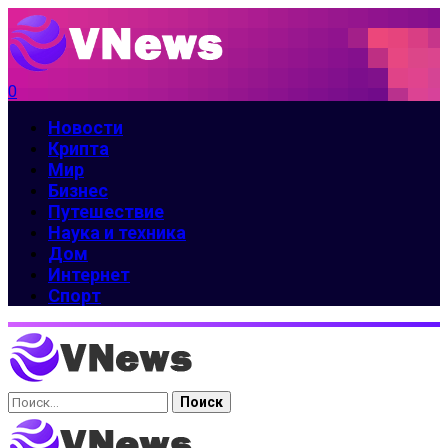
0
Новости
Крипта
Мир
Бизнес
Путешествие
Наука и техника
Дом
Интернет
Спорт
Найти: