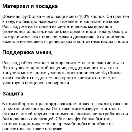
Материал и посадка
Обычная футболка — это чаще всего 100% хлопок. Он приятен
к телу, но быстро намокает, тяжелеет и залипает на коже.
Рашгард же изготовлен из синтетических материалов
(полиэстер, эластан, нейлон), которые отводят влагу, быстро
сохнут и облегают тело, не мешая движению. Это особенно
важно в интенсивных тренировках и контактных видах спорта.
Поддержка мышц
Рашгард обеспечивает компрессию — лёгкое сжатие мышц.
Это улучшает кровообращение, поддерживает мышцы в
тонусе и может даже ускорять восстановление. Футболка
таких свойств не даёт — она просто «лежит» на теле, не
участвуя в процессе тренировки.
Защита
В единоборствах рашгард защищает кожу от ссадин, ожогов
от матов и микротравм. Он также минимизирует контакт с
потом и кожей других спортсменов, снижая риск грибковых и
бактериальных инфекций. Обычная футболка быстро
натирается, задирается во время борьбы и вообще не
рассчитана на такие нагрузки.