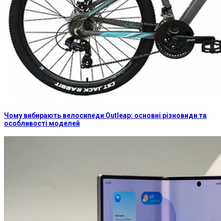
Чому вибирають велосипеди Outleap: основні різновиди та
особливості моделей