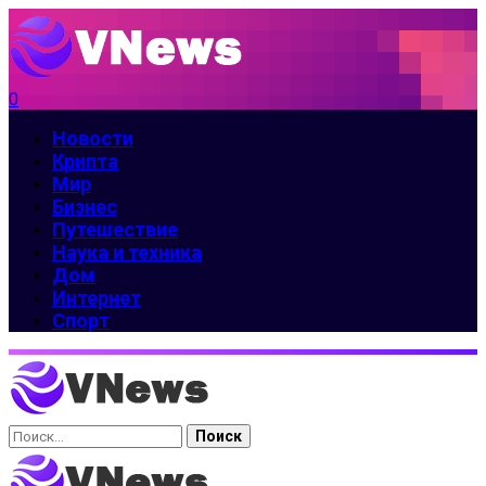
0
Новости
Крипта
Мир
Бизнес
Путешествие
Наука и техника
Дом
Интернет
Спорт
Найти: