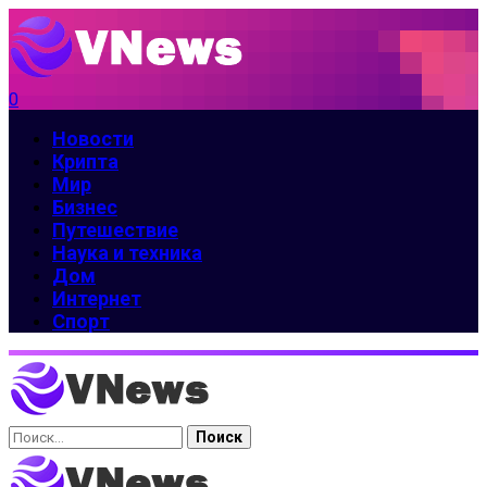
0
Новости
Крипта
Мир
Бизнес
Путешествие
Наука и техника
Дом
Интернет
Спорт
Найти: