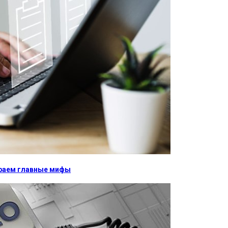
бираем главные мифы