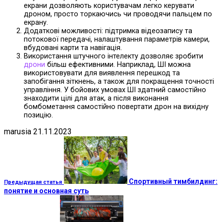
екрани дозволяють користувачам легко керувати
дроном, просто торкаючись чи проводячи пальцем по
екрану.
Додаткові можливості: підтримка відеозапису та
потокової передачі, налаштування параметрів камери,
вбудовані карти та навігація.
Використання штучного інтелекту дозволяє зробити
дрони
більш ефективними. Наприклад, ШІ можна
використовувати для виявлення перешкод та
запобігання зіткнень, а також для покращення точності
управління. У бойових умовах ШІ здатний самостійно
знаходити цілі для атак, а після виконання
бомбометання самостійно повертати дрон на вихідну
позицію.
marusia
21.11.2023
Спортивный тимбилдинг:
Предыдущая статья
понятие и основная суть