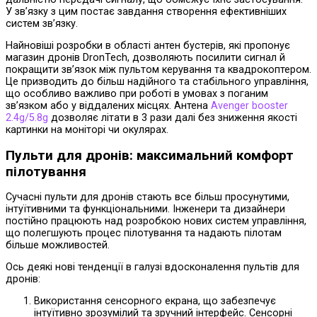
У зв’язку з цим постає завдання створення ефективніших
систем зв’язку.
Найновіші розробки в області антен бустерів, які пропонує
магазин дронів DronTech, дозволяють посилити сигнал й
покращити зв’язок між пультом керування та квадрокоптером.
Це призводить до більш надійного та стабільного управління,
що особливо важливо при роботі в умовах з поганим
зв’язком або у віддалених місцях. Антена
Avenger booster
2.4g/5.8g
дозволяє літати в 3 рази далі без зниження якості
картинки на моніторі чи окулярах.
Пульти для дронів: максимальний комфорт
пілотування
Сучасні пульти для дронів стають все більш просунутими,
інтуїтивними та функціональними. Інженери та дизайнери
постійно працюють над розробкою нових систем управління,
що полегшують процес пілотування та надають пілотам
більше можливостей.
Ось деякі нові тенденції в галузі вдосконалення пультів для
дронів:
Використання сенсорного екрана, що забезпечує
інтуїтивно зрозумілий та зручний інтерфейс. Сенсорні