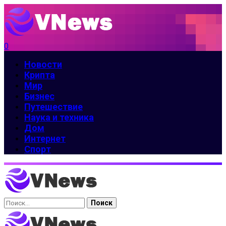
0
Новости
Крипта
Мир
Бизнес
Путешествие
Наука и техника
Дом
Интернет
Спорт
Найти: