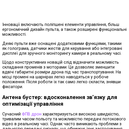
Інновації включають поліпшені елементи управління, більш
ергономічний дизайн пульта, а також розширені функціональні
можливості.
Деякі пульти вже оснащені додатковими функціями, такими
як голограма, датчики жестів для керування або інтегровані
дисплеї для зручного моніторингу камери в реальному часі.
Щодо конструктивних новацій слід відзначити можливість
складання променів з моторами. Це дозволяє зменшити
вдвічі габаритні розміри дрона під час транспортування. На
місці промені на шарнірах легко наводяться у робоче
положення. Після роботи їх так само легко скласти, знявши
фіксатори.
Антена бустер: вдосконалення зв’язку для
оптимізації управління
Сучасний
ФПВ дрон
характеризується високою швидкістю,
тривалим часом польоту та можливістю передачі потокового
відео в реальному часі. Однак часто виникають проблеми з
дальністю передачі сигналу, що обмежує їхнє застосування.