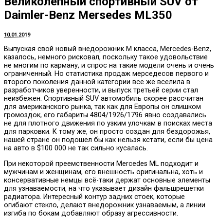
Великолепный спортивный SUV от
Daimler-Benz Mersedes ML350
10.01.2019
Выпуская свой новый внедорожник М класса, Mercedes-Benz,
казалось, немного рисковал, поскольку такое удовольствие
не многим по карману, и спрос на такие модели очень и очень
ограниченный.
Но статистика продаж мерседесов первого и
второго поколения данной категории все же вселила в
разработчиков уверенности, и выпуск третьей серии стал
неизбежен. Спортивный SUV автомобиль скорее рассчитан
для американского рынка, так как для Европы он слишком
громоздок, его габариты 4804/1926/1796 явно создавались
не для плотного движения по узким улочкам в поисках места
для парковки. К тому же, он просто создан для бездорожья,
нашей стране он подошел бы как нельзя кстати, если бы цена
на авто в $100 000 не так сильно кусалась.
При некоторой преемственности Mercedes ML подходит и
мужчинам и женщинам, его внешность оригинальна, хоть и
консервативные немцы всё-таки держат основные элементы
для узнаваемости, на что указывает дизайн фальшрешетки
радиатора. Интересный контур задних стоек, которые
огибают стекло, делают внедорожник узнаваемым, а линии
изгиба по бокам добавляют образу агрессивности.