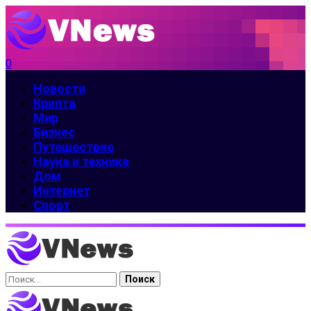
0
Новости
Крипта
Мир
Бизнес
Путешествие
Наука и техника
Дом
Интернет
Спорт
Найти: