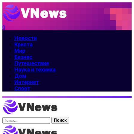
0
Новости
Крипта
Мир
Бизнес
Путешествие
Наука и техника
Дом
Интернет
Спорт
Найти: