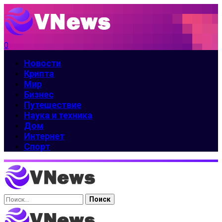
0
Новости
Крипта
Мир
Бизнес
Путешествие
Наука и техника
Дом
Интернет
Спорт
Найти: