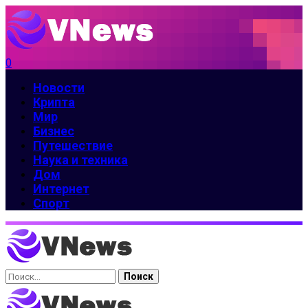
0
Новости
Крипта
Мир
Бизнес
Путешествие
Наука и техника
Дом
Интернет
Спорт
Найти: