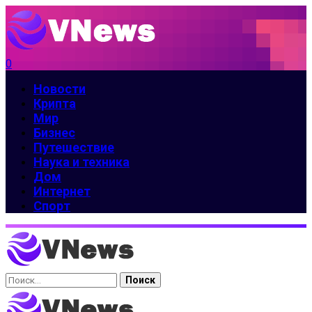
0
Новости
Крипта
Мир
Бизнес
Путешествие
Наука и техника
Дом
Интернет
Спорт
Найти: