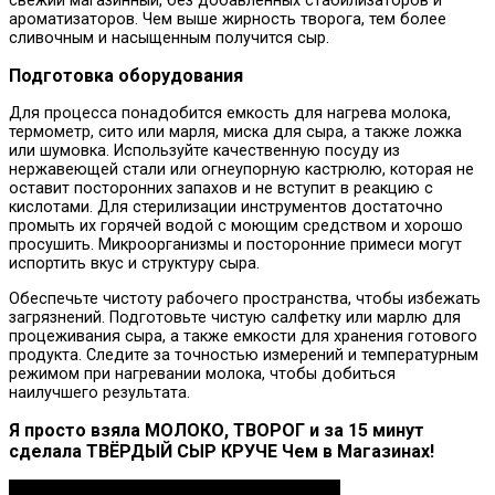
свежий магазинный, без добавленных стабилизаторов и
ароматизаторов. Чем выше жирность творога, тем более
сливочным и насыщенным получится сыр.
Подготовка оборудования
Для процесса понадобится емкость для нагрева молока,
термометр, сито или марля, миска для сыра, а также ложка
или шумовка. Используйте качественную посуду из
нержавеющей стали или огнеупорную кастрюлю, которая не
оставит посторонних запахов и не вступит в реакцию с
кислотами. Для стерилизации инструментов достаточно
промыть их горячей водой с моющим средством и хорошо
просушить. Микроорганизмы и посторонние примеси могут
испортить вкус и структуру сыра.
Обеспечьте чистоту рабочего пространства, чтобы избежать
загрязнений. Подготовьте чистую салфетку или марлю для
процеживания сыра, а также емкости для хранения готового
продукта. Следите за точностью измерений и температурным
режимом при нагревании молока, чтобы добиться
наилучшего результата.
Я просто взяла МОЛОКО, ТВОРОГ и за 15 минут
сделала ТВЁРДЫЙ СЫР КРУЧЕ Чем в Магазинах!