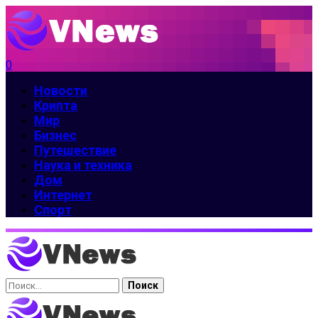
0
Новости
Крипта
Мир
Бизнес
Путешествие
Наука и техника
Дом
Интернет
Спорт
Найти: